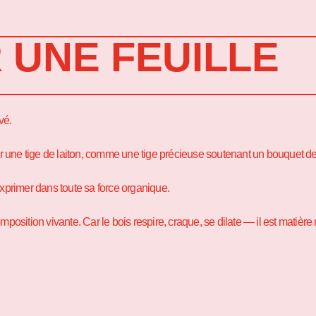
 UNE FEUILLE
vé.
par une tige de laiton, comme une tige précieuse soutenant un bouquet de
s’exprimer dans toute sa force organique.
tion vivante. Car le bois respire, craque, se dilate — il est matière mo